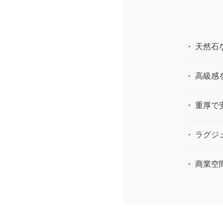
・ 天然
・ 高級
・ 重厚
・ ラグ
・ 商業