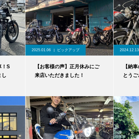
2025.01.06
ピックアップ
2024.12.13
車！S
【お客様の声】正月休みにご
【納車
まし
来店いただきました！
とうご