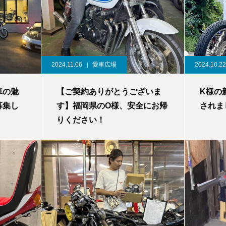
2024.11.06
愛車広場
2024.10.22
車の魅
【ご契約ありがとうございま
K様の
募集し
す】福岡県のO様、安全にお帰
されま
りください！