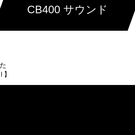
CB400 サウンド
た
Ⅱ】