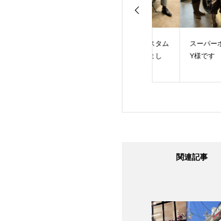
のE様です！あり
ハンドル周りカスタム
スーパーホーク納
うございました！
させていただきまし
Y様です
た。K様です！
関連記事