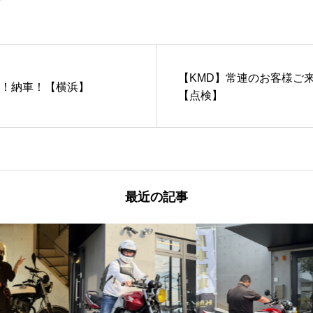
【KMD】常連のお客様ご
χ！納車！【横浜】
【点検】
最近の記事