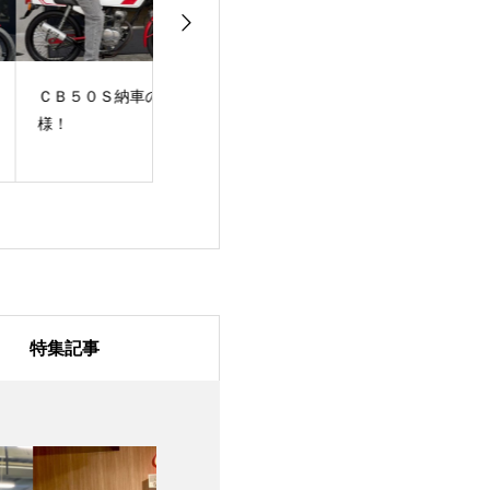
Ｂ５０Ｓ納車のS
【ご納車紹介】
祝・ご納車 CB4
！
CBX550FのS様！
素敵なバイクラ
を！
特集記事