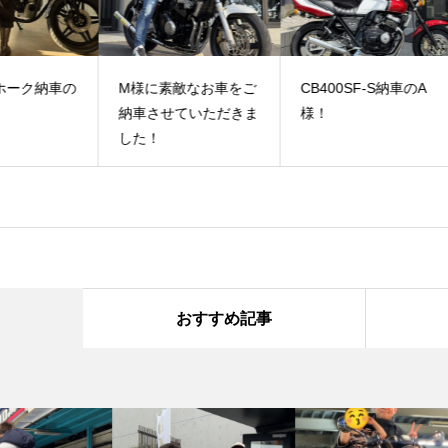
車の
M様に素敵なお車をご
CB400SF-S納車のA
Ｃ
納車させていただきま
様！
様
した！
おすすめ記事