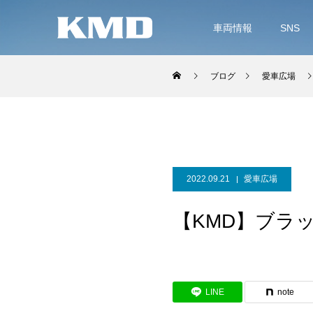
車両情報
SNS
ブログ
愛車広場
2022.09.21
愛車広場
【KMD】ブラ
LINE
note