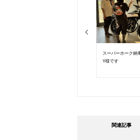
のE様です！あり
ハンドル周りカスタム
スーパーホーク納
うございました！
させていただきまし
Y様です
た。K様です！
関連記事