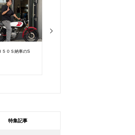
Ｂ５０Ｓ納車のS
【ご納車紹介】
祝・ご納車 CB4
！
CBX550FのS様！
素敵なバイクラ
を！
特集記事