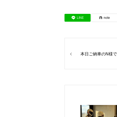
LINE
note
本日ご納車のN様