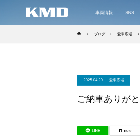
車両情報
SNS
ブログ
愛車広場
2025.04.29
愛車広場
ご納車ありがと
LINE
note