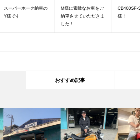
車の
M様に素敵なお車をご
CB400SF-S納車のA
Ｃ
納車させていただきま
様！
様
した！
おすすめ記事