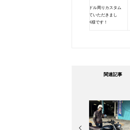
のE様です！あり
ハンドル周りカスタム
スーパーホーク納
うございました！
させていただきまし
Y様です
た。K様です！
関連記事