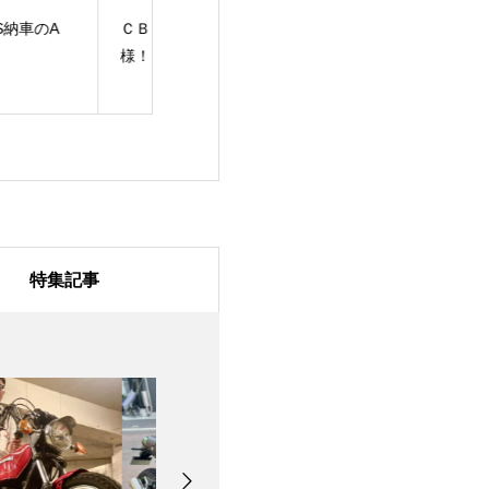
Ｂ５０Ｓ納車のS
【ご納車紹介】
祝・ご納車 CB4
！
CBX550FのS様！
素敵なバイクラ
を！
特集記事