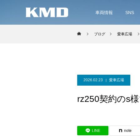
車両情報
SNS
ブログ
愛車広場
2026.02.23
愛車広場
rz250契約のs
LINE
note