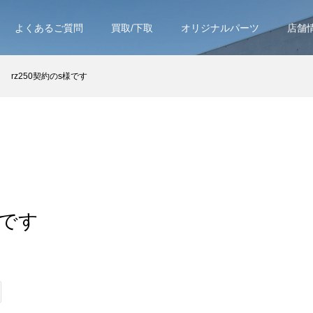
よくあるご質問
買取/下取
オリジナルパーツ
店舗
rz250契約のs様です
様です