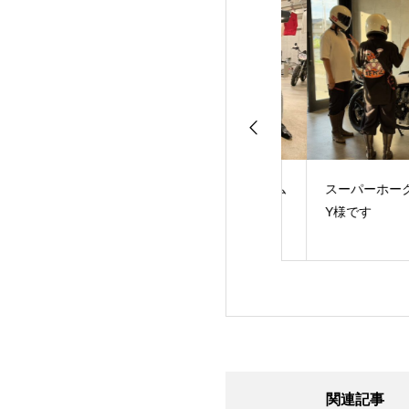
のE様です！あり
ハンドル周りカスタム
スーパーホーク納
うございました！
させていただきまし
Y様です
た。K様です！
関連記事