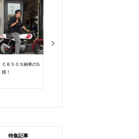
Ｂ５０Ｓ納車のS
【ご納車紹介】
祝・ご納車 CB4
！
CBX550FのS様！
素敵なバイクラ
を！
特集記事