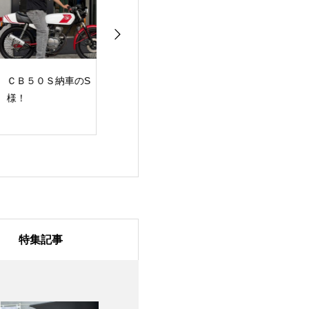
Ｂ５０Ｓ納車のS
【ご納車紹介】
祝・ご納車 CB4
！
CBX550FのS様！
素敵なバイクラ
を！
特集記事