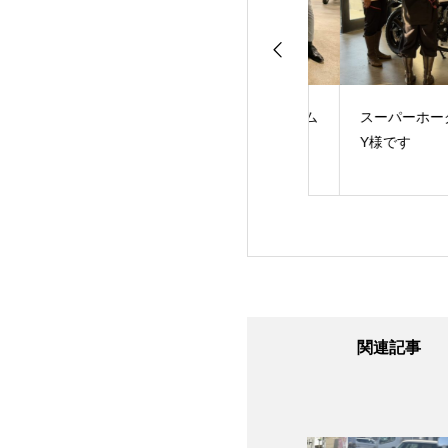
のE様です！あり
ハンドル周りカスタム
スーパーホーク納
うございました！
させていただきまし
Y様です
た。K様です！
関連記事