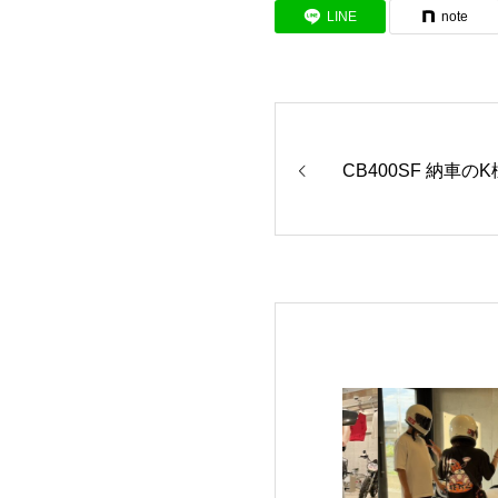
LINE
note
CB400SF 納車