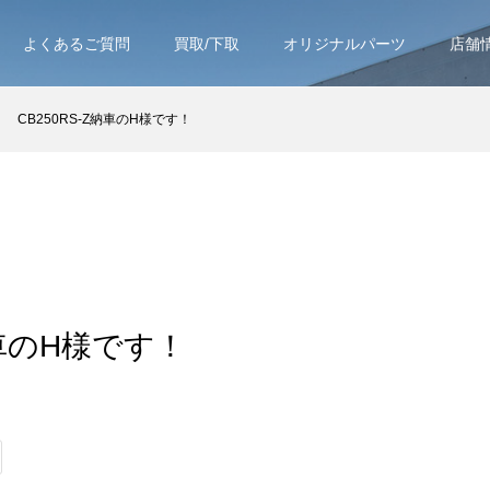
よくあるご質問
買取/下取
オリジナルパーツ
店舗
CB250RS-Z納車のH様です！
納車のH様です！